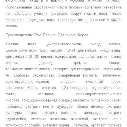
тонального крема и с помощью пуховки нанесите на кожу.
Использование заостренной части пуховки облегчает нанесение
на небольшие участки, например вокруг глаз и носа. После
нанесения, подождите пока основа впитается и наносите далее
макияж.
Производитель: Revi Япония. Сделано в Корее.
Состав
: вода, циклопентасилоксан, оксид титана,
фенилтриметикон, BG, лаурил ПЭГ-8 диметикон, ниацинамид,
диметикон ПЭГ-10, циклогексасилоксан, сульфат магния, оксид
железа, диоксид кремния, слюда,
триметилсилоксисиликат, гекторит дистеалдимония, гидроксид
AI, сорбитан сесквиолеат, стеариновая кислота, трибегенин,
триэтоксикаприлилсилан, глицерин, пчелиный воск,
пропиленкарбонат, лецитин, 1,2-гександиол, гидролизованная
губка, изомальт, полигидроксистеариновая
кислота, кондиционированная среда для клеток пуповинной крови
человека, экстракт клеток культуры плодов яблока, экстракт
культуры арганы, экстракт косточек винограда, экстракт
эдельвейса, экстракт центеллы азиатской, экстракт корня
японского спорыша, экстракт корня шлемника, экстракт листьев