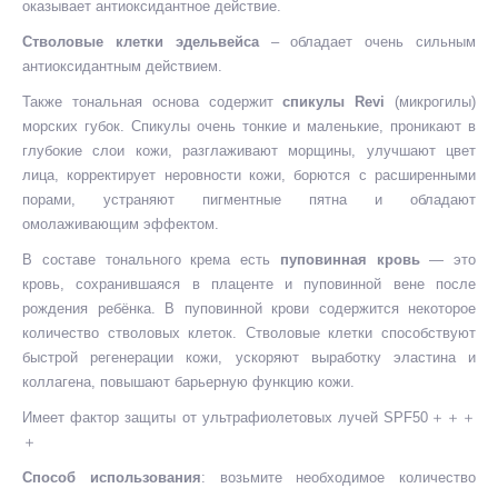
оказывает антиоксидантное действие.
Стволовые клетки эдельвейса
– обладает очень сильным
антиоксидантным действием.
Также тональная основа содержит
спикулы
Revi
(микрогилы)
морских губок. Спикулы очень тонкие и маленькие, проникают в
глубокие слои кожи, разглаживают морщины, улучшают цвет
лица, корректирует неровности кожи, борются с расширенными
порами, устраняют пигментные пятна и обладают
омолаживающим эффектом.
В составе тонального крема есть
пуповинная кровь
— это
кровь, сохранившаяся в плаценте и пуповинной вене после
рождения ребёнка. В пуповинной крови содержится некоторое
количество стволовых клеток. Стволовые клетки способствуют
быстрой регенерации кожи, ускоряют выработку эластина и
коллагена, повышают барьерную функцию кожи.
Имеет фактор защиты от ультрафиолетовых лучей SPF50＋＋＋
＋
Способ использования
: возьмите необходимое количество