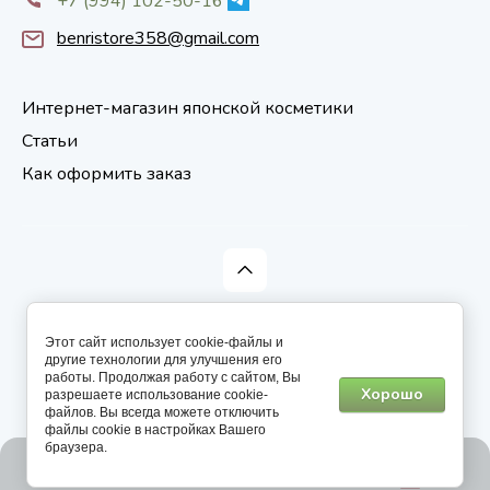
+7 (994) 102-50-16
benristore358@gmail.com
Интернет-магазин японской косметики
Статьи
Как оформить заказ
Доставка из Японии товаров для красоты и здоровья,
vl.benri.ru Все зарегистрированные товарные знаки
Этот сайт использует cookie-файлы и
являются собственностью владельцев.
другие технологии для улучшения его
работы. Продолжая работу с сайтом, Вы
Хорошо
разрешаете использование cookie-
файлов. Вы всегда можете отключить
файлы cookie в настройках Вашего
браузера.